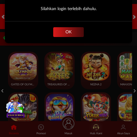
Silahkan login terlebih dahulu.
HOT GAMES
SLOTS
LIVE CASINO
RACE
TOGEL
OL
OK
Game Populer
GATES OF OLYMPUS POP
TREASURES OF AZTEC
NEZHA 2
Tap Me!
MAHJONG WINS 3 – BLACK SCATTER
DJ BOOM BOOM
POKER WIN
Beranda
Promosi
Masuk
Hub. Kami
Akun Saya