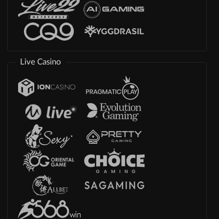
Live Casino