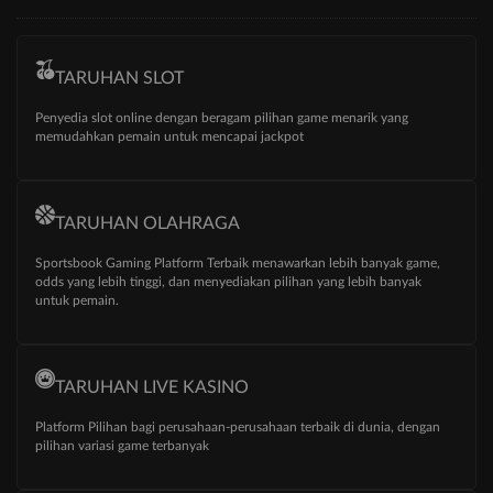
TARUHAN SLOT
Penyedia slot online dengan beragam pilihan game menarik yang
memudahkan pemain untuk mencapai jackpot
TARUHAN OLAHRAGA
Sportsbook Gaming Platform Terbaik menawarkan lebih banyak game,
odds yang lebih tinggi, dan menyediakan pilihan yang lebih banyak
untuk pemain.
TARUHAN LIVE KASINO
Platform Pilihan bagi perusahaan-perusahaan terbaik di dunia, dengan
pilihan variasi game terbanyak