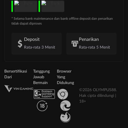
* Selama bank maintenance dan bank offline deposit dan penarikan
tidak dapat diproses
Deposit
Penarikan
Rata-rata 3 Menit
Rata-rata 5 Menit
Bersertifikasi
Tanggung
Browser
Dari
Jawab
Yang
Bermain
Didukung
©2026 OLYMPUS88.
Hak cipta dilindungi |
18+