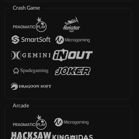
Crash Game
Arcade