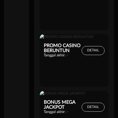
PROMO CASINO
BERUNTUN
DETAIL
Tanggal akhir:
-
BONUS MEGA
JACKPOT
DETAIL
Tanggal akhir:
-