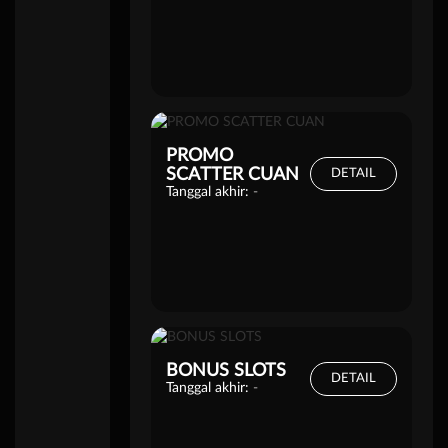
PROMO
SCATTER CUAN
DETAIL
Tanggal akhir:
-
BONUS SLOTS
DETAIL
Tanggal akhir:
-