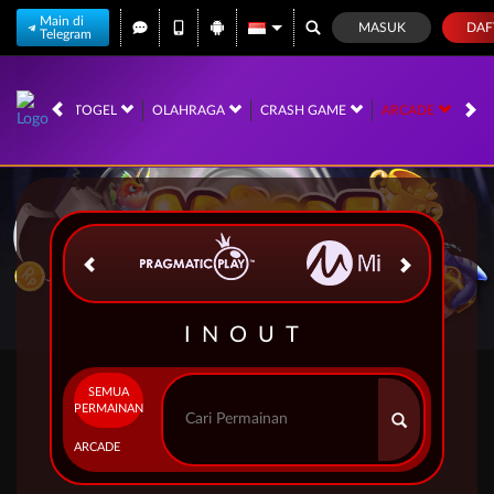
Main di
MASUK
DAF
Telegram
RACE
TOGEL
OLAHRAGA
CRASH GAME
ARCADE
PO
INOUT
SEMUA
PERMAINAN
ARCADE