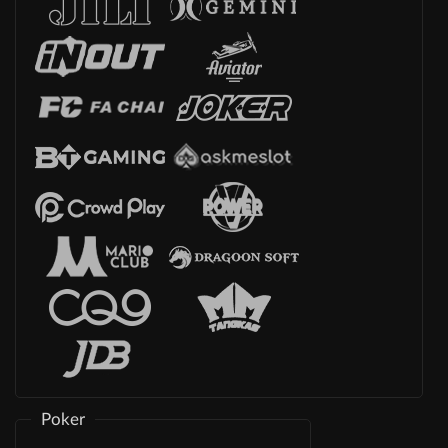
Poker