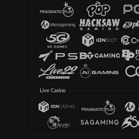
Live Casino