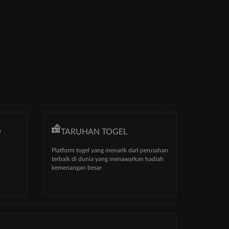
O
TARUHAN TOGEL
Platform togel yang menarik dari perusahan
terbaik di dunia yang menawarkan hadiah
kemenangan besar