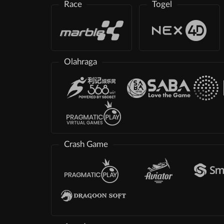
Race
Togel
Olahraga
Crash Game