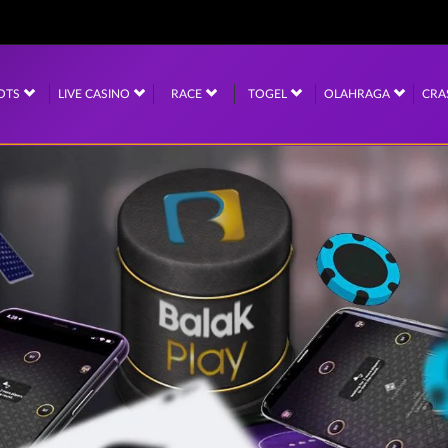
OTS
LIVE CASINO
RACE
TOGEL
OLAHRAGA
CRA