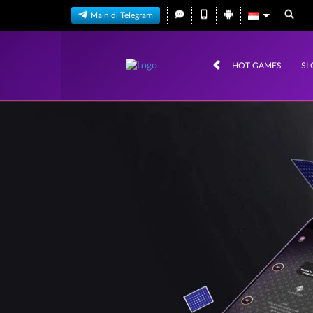
Main di Telegram
HOT GAMES
SL