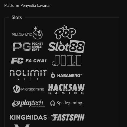
Platform Penyedia Layanan
Slots