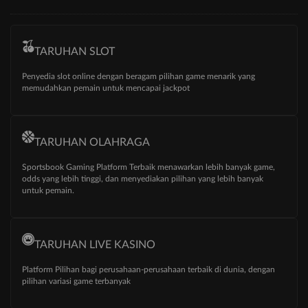
TARUHAN SLOT
Penyedia slot online dengan beragam pilihan game menarik yang
memudahkan pemain untuk mencapai jackpot
TARUHAN OLAHRAGA
Sportsbook Gaming Platform Terbaik menawarkan lebih banyak game,
odds yang lebih tinggi, dan menyediakan pilihan yang lebih banyak
untuk pemain.
TARUHAN LIVE KASINO
Platform Pilihan bagi perusahaan-perusahaan terbaik di dunia, dengan
pilihan variasi game terbanyak