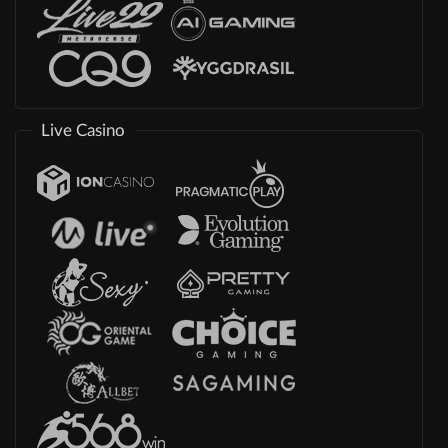
Live Casino