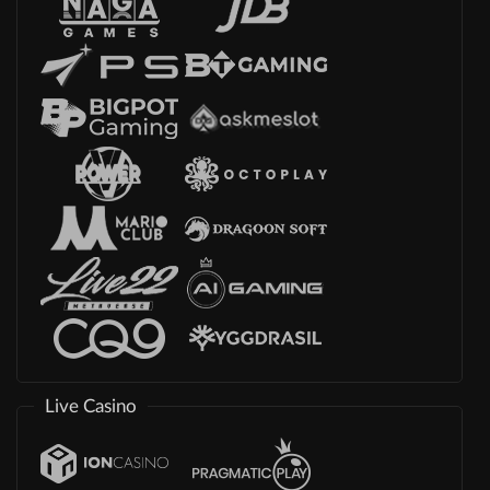
Live Casino