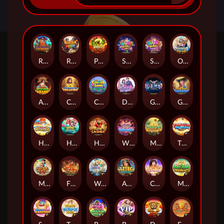
REDBEARD TREASURE
Rooster Blitz
Pedas Gila
Sugar Blast
Sugar Blast Frenzy
Olympus Fortune
Aztec Rush Bonanza
Cleopatra's Treasure
Colour Game Mega Bonus
Dear Senpai
Gems of Valhalla
Gold Rush Bonanza
HEAVENLY FEAST WITH WUKONG
Hippo Splash
Hunk Cai Shen
WILD WITCH SUGAR BONANZA
MAYA TEMPLE OF FORTUNE
TOMYUM BONANZA
Mahjong Beauty
Flame of Fortune
Wonder Ace
Aztec Fortune
Cleopatra's Fortune Ways
Mahjong Dragon Ways