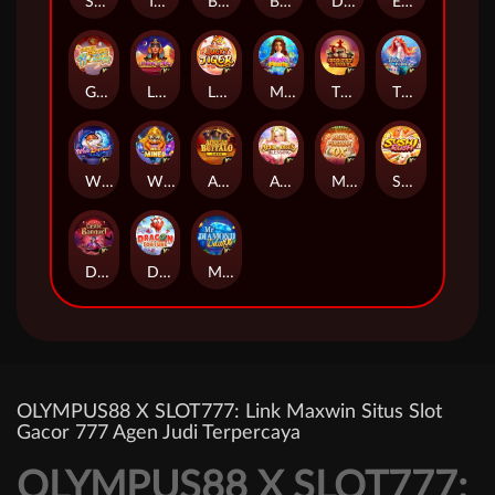
Sugar Candy Bonanza
Treasures of Olympus 1000
BREAK THE BANK
BUNNY VIP NIGHT
DIAMOND KING
EYES OF RA
GOLDEN FORTUNE HORSE
LADY OF RA
LUCKY TIGER
MAGIC PEARLS
THE BIG THE FAT THE UGLY
TIDES OF FORTUNE
WHITE ELEPHANT
WILD MINER
AFRICAN BUFFALO 5000
APHRODITE’S BLESSING
MEGA FORTUNE OX
SUSHI RUSH
DRACULA’S CASTLE BANQUET
DRAGON FORTUNE
MR DIAMOND DELUXE
OLYMPUS88 X SLOT777: Link Maxwin Situs Slot
Gacor 777 Agen Judi Terpercaya
OLYMPUS88 X SLOT777: