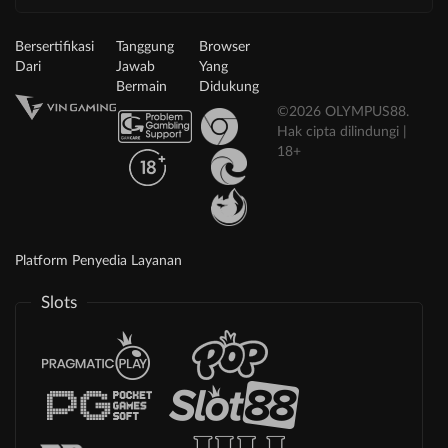
Bersertifikasi
Tanggung
Browser
Dari
Jawab
Yang
Bermain
Didukung
©2026 OLYMPUS88.
Hak cipta dilindungi |
18+
Platform Penyedia Layanan
Slots