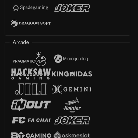
Arcade