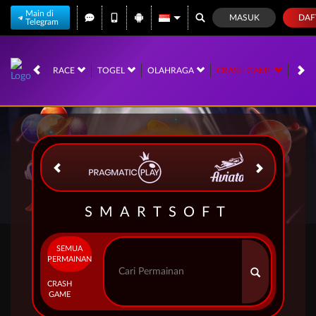
Main di
MASUK
DAF
Telegram
 CASINO
RACE
TOGEL
OLAHRAGA
CRASH GAME
ARC
SMARTSOFT
SEMUA
PERMAINAN
CRASH
GAME