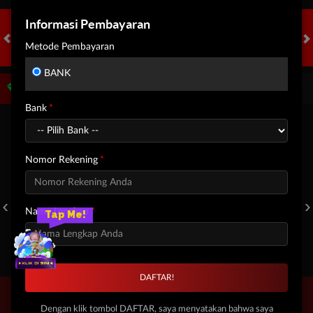
Informasi Pembayaran
Metode Pembayaran
HOT GAMES
SLOTS
LIVE CASINO
RACE
TOGEL
OL
BANK
Game Populer
Bank
Nomor Rekening
GATES OF OLYMPUS POP
STORM OF SETH 2
FORTUNE GARUDA 1000
Nama Lengkap
Tap Me!
WUKONG - BLACK SCATTER
MAHJONG WAYS
GATES OF OLYMPUS 1000
Beranda
Promosi
Masuk
Hub. Kami
Akun Saya
Dengan klik tombol DAFTAR, saya menyatakan bahwa saya