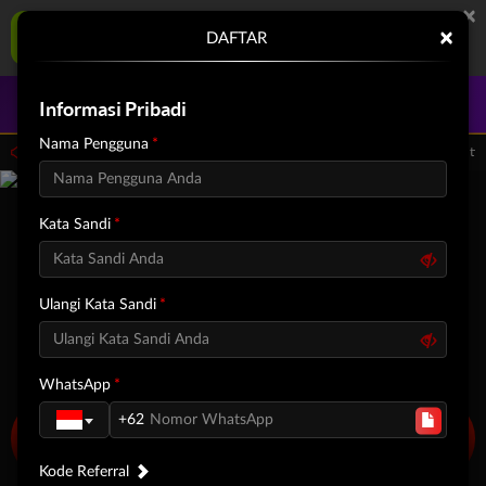
×
OLYMPUS88 Aplikasi Mobile
×
DAFTAR
UNDUH
Jangan tampilkan lagi hari ini
Masuk
Daftar
Informasi Pribadi
Nama Pengguna
0.00 sampai 30-Sep-2026 15.00.00. Selama waktu ini, PP Virtual Sports permainan 
Kata Sandi
Ulangi Kata Sandi
JACKPOT
PLAY
WhatsApp
+62
IDR
12,668,385,480
Kode Referral